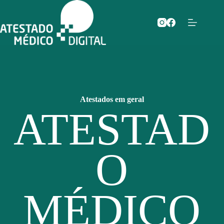
Pular
para
o
conteúdo
Atestados em geral
ATESTAD
O
MÉDICO