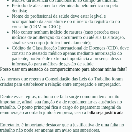
Motivo da ausência do funcionário ao campo de trabalho;
Período de afastamento determinado pelo médico ou pelo
dentista;
Nome do profissional da saúde deve estar legível e
acompanhado da assinatura e do número do registro do no
conselho (CRM ou CRO);
Não conter nenhum indício de rasuras (caso perceba esses
indícios de adulteração do documento ou até sua falsificação,
sinalize seu corpo jurídico imediatamente);
Código da Classificação Internacional de Doenças (CID), deve
constar no atestado médico apenas mediante autorização do
paciente, porém é de extrema importância a presença dessa
informação para análises de gestão de saúde.
Posso usar um atestado de comparecimento para abonar minha falta?
As normas que regem a Consolidação das Leis do Trabalho foram
criadas para estabelecer a relação entre empregado e empregador.
Dentre essas regras, o abono de falta surge como um tema muito
importante, afinal, sua função é a de regulamentar as ausências no
trabalho. O ponto principal fica a cargo do pagamento integral da
remuneração acordada junto à empresa, caso a
falta seja justificada
.
Entretanto, é importante destacar que a justificativa de uma falta no
trabalho não pode ser apenas um aviso aos superiores.