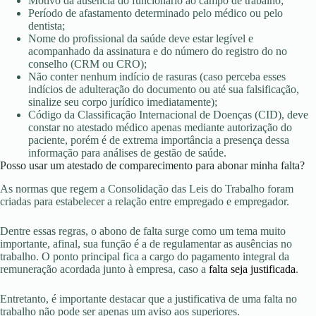
Motivo da ausência do funcionário ao campo de trabalho;
Período de afastamento determinado pelo médico ou pelo
dentista;
Nome do profissional da saúde deve estar legível e
acompanhado da assinatura e do número do registro do no
conselho (CRM ou CRO);
Não conter nenhum indício de rasuras (caso perceba esses
indícios de adulteração do documento ou até sua falsificação,
sinalize seu corpo jurídico imediatamente);
Código da Classificação Internacional de Doenças (CID), deve
constar no atestado médico apenas mediante autorização do
paciente, porém é de extrema importância a presença dessa
informação para análises de gestão de saúde.
Posso usar um atestado de comparecimento para abonar minha falta?
As normas que regem a Consolidação das Leis do Trabalho foram
criadas para estabelecer a relação entre empregado e empregador.
Dentre essas regras, o abono de falta surge como um tema muito
importante, afinal, sua função é a de regulamentar as ausências no
trabalho. O ponto principal fica a cargo do pagamento integral da
remuneração acordada junto à empresa, caso a
falta seja justificada
.
Entretanto, é importante destacar que a justificativa de uma falta no
trabalho não pode ser apenas um aviso aos superiores.