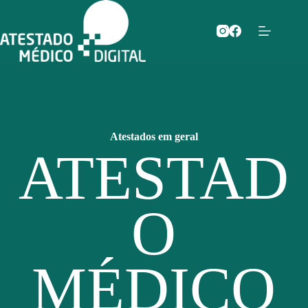
Pular
para
o
conteúdo
Atestados em geral
ATESTAD
O
MÉDICO